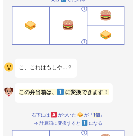
1
1
こ、これはもしや…？
この弁当箱は、
に変換できます！
右下には
がついた
が「
1
個
」
→ 計算箱に変換すると
になる
1