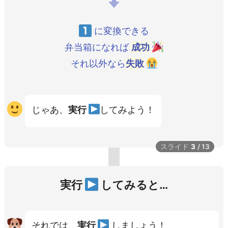
に変換できる
弁当箱になれば
成功
それ以外なら
失敗
じゃあ、
実行
してみよう！
スライド
3
/
13
実行
してみると…
それでは、
実行
しましょう！