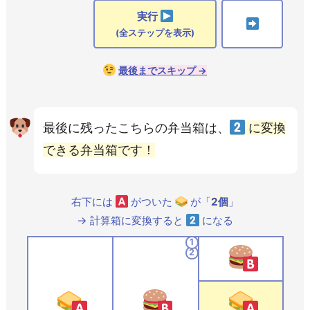
実行
(全ステップを表示)
最後までスキップ
→
最後に残ったこちらの弁当箱は、
に変換
できる弁当箱です！
右下には
がついた
が「
2
個
」
→ 計算箱に変換すると
になる
1
2