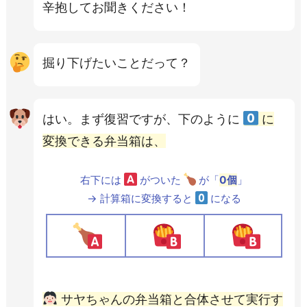
辛抱してお聞きください！
掘り下げたいことだって？
はい。まず復習ですが、下のように
に
変換できる弁当箱は、
右下には
がついた
が「
0
個
」
→ 計算箱に変換すると
になる
サヤちゃんの弁当箱と合体させて実行す