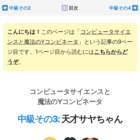
中級その2
目次
中級その4
こんにちは！
このページは「
コンピュータサイエ
ンスと魔法のYコンビネータ
」という記事の
9
ペー
ジ目です。1ページ目から読むには
こちらからど
うぞ
。
コンピュータサイエンスと
魔法のYコンビネータ
中級その3
:
天才サヤちゃん